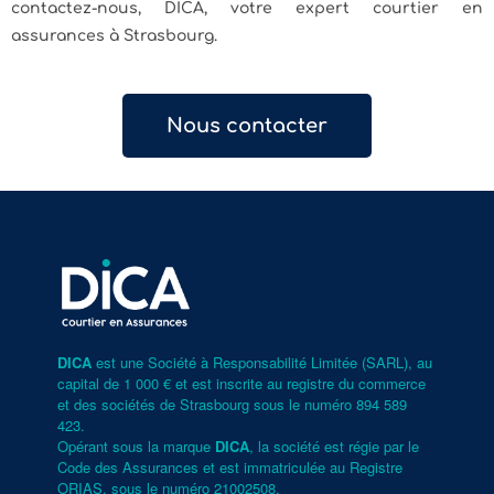
contactez-nous, DICA, votre expert courtier en
assurances à Strasbourg.
Nous contacter
DICA
est une Société à Responsabilité Limitée (SARL), au
capital de 1 000 € et est inscrite au registre du commerce
et des sociétés de Strasbourg sous le numéro 894 589
423.
Opérant sous la marque
DICA
, la société est régie par le
Code des Assurances et est immatriculée au Registre
ORIAS, sous le numéro
21002508
.