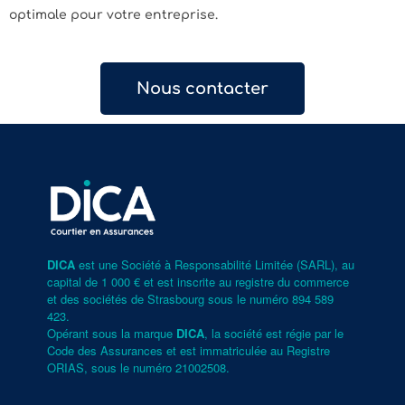
optimale pour votre entreprise.
Nous contacter
DICA
est une Société à Responsabilité Limitée (SARL), au
capital de 1 000 € et est inscrite au registre du commerce
et des sociétés de Strasbourg sous le numéro 894 589
423.
Opérant sous la marque
DICA
, la société est régie par le
Code des Assurances et est immatriculée au Registre
ORIAS, sous le numéro
21002508
.